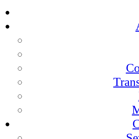
Co
Trans
M
C
Se