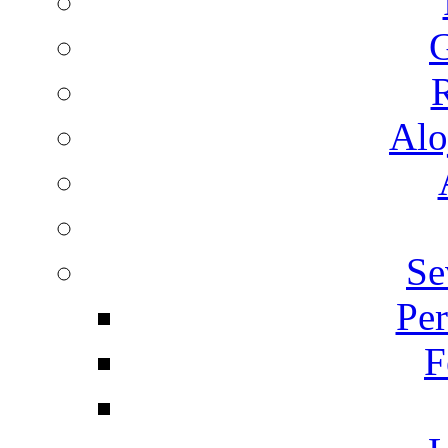
G
R
Alo
Se
Per
F