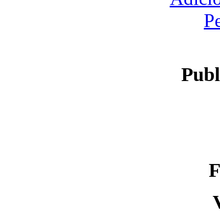
P
Publ
F