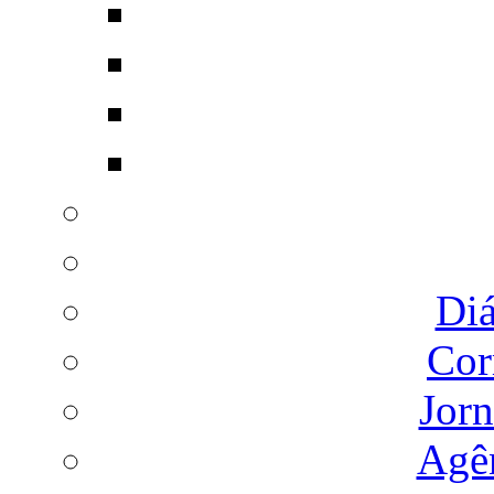
Diá
Cor
Jorn
Agên