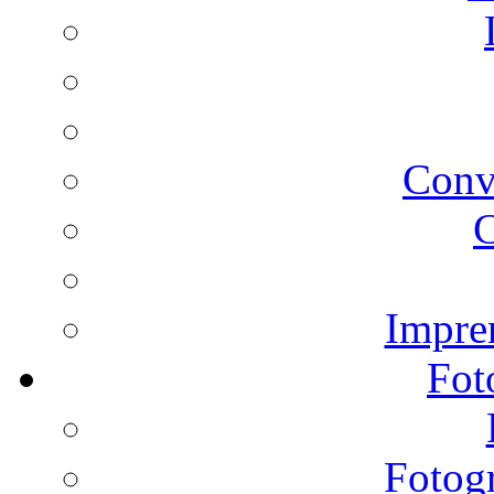
Conv
C
Impren
Fot
Fotogr