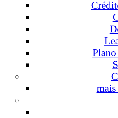
Crédi
C
D
Le
Plano
S
C
mais