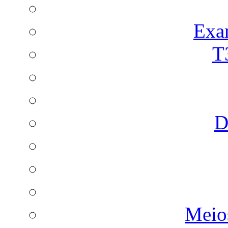
Exa
T
D
Meio