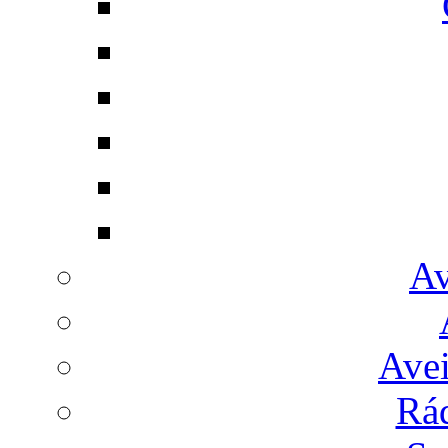
Av
Avei
Rá