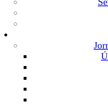
Se
Jor
Ú