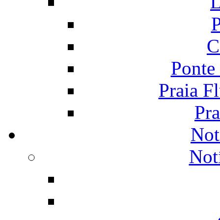
L
P
C
Ponte
Praia F
Pra
Not
Not