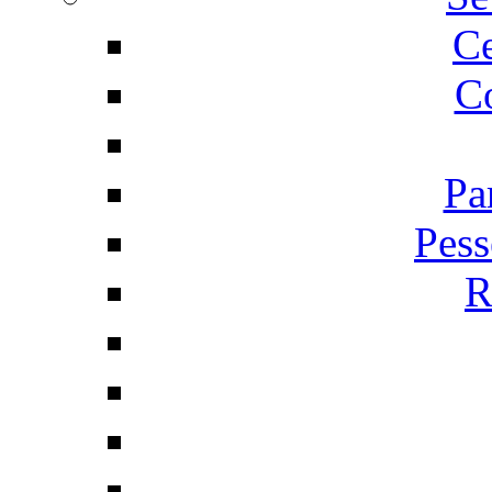
C
Co
Pa
Pess
R