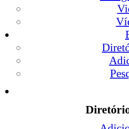
Vi
Ví
Diret
Adi
Pes
Diretóri
Adicio