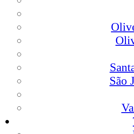
Oliv
Oli
Sant
São 
Va