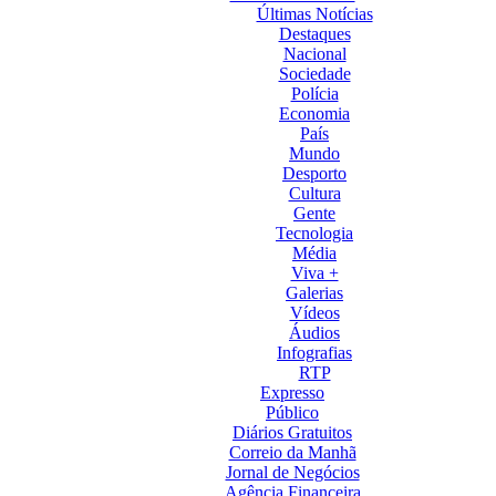
Últimas Notícias
Destaques
Nacional
Sociedade
Polícia
Economia
País
Mundo
Desporto
Cultura
Gente
Tecnologia
Média
Viva +
Galerias
Vídeos
Áudios
Infografias
RTP
Expresso
Público
Diários Gratuitos
Correio da Manhã
Jornal de Negócios
Agência Financeira