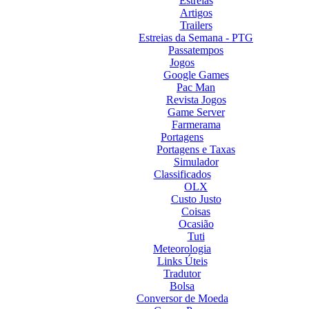
Estreias
Artigos
Trailers
Estreias da Semana - PTG
Passatempos
Jogos
Google Games
Pac Man
Revista Jogos
Game Server
Farmerama
Portagens
Portagens e Taxas
Simulador
Classificados
OLX
Custo Justo
Coisas
Ocasião
Tuti
Meteorologia
Links Úteis
Tradutor
Bolsa
Conversor de Moeda