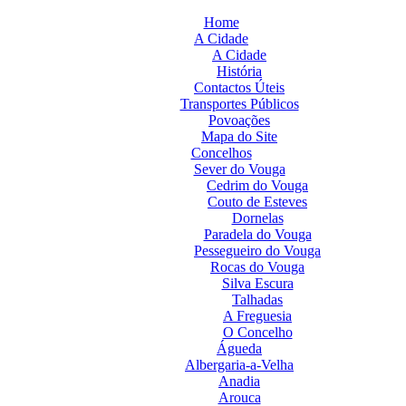
Home
A Cidade
A Cidade
História
Contactos Úteis
Transportes Públicos
Povoações
Mapa do Site
Concelhos
Sever do Vouga
Cedrim do Vouga
Couto de Esteves
Dornelas
Paradela do Vouga
Pessegueiro do Vouga
Rocas do Vouga
Silva Escura
Talhadas
A Freguesia
O Concelho
Águeda
Albergaria-a-Velha
Anadia
Arouca