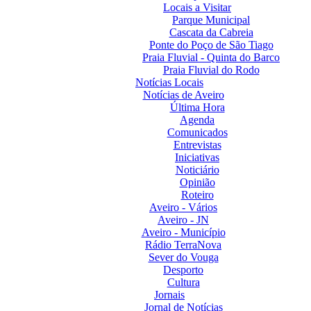
Locais a Visitar
Parque Municipal
Cascata da Cabreia
Ponte do Poço de São Tiago
Praia Fluvial - Quinta do Barco
Praia Fluvial do Rodo
Notícias Locais
Notícias de Aveiro
Última Hora
Agenda
Comunicados
Entrevistas
Iniciativas
Noticiário
Opinião
Roteiro
Aveiro - Vários
Aveiro - JN
Aveiro - Município
Rádio TerraNova
Sever do Vouga
Desporto
Cultura
Jornais
Jornal de Notícias