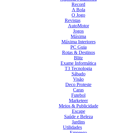
Record
A Bola
O Jogo
Revistas
AutoMotor
Jogos
Máxima
Máxima Interiores
PC Guia
Rotas & Destinos
Blitz
Exame Informática
T3 Tecnologia
Sábado
Visão
Deco Proteste
Caras
Futebol
Marketeer
Meios & Publicidade
Escape
Saúde e Beleza
Jardins
Utilidades
Emprego