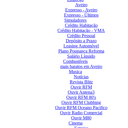
Aveiro
Expresso - Aveiro
Expresso - Últimos
Simuladores
Crédito Habitação
Crédito Habitação - VMA
Crédito Pessoal
Depósito a Prazo
Leasing Automóvel
Plano Poupança Reforma
Salário Líquido
Combustíveis
mais baratos em Aveiro
Musica
Notícias
Revista Blitz
Ouvir RFM
Ouvir Antena3
Ouvir RFM 80's
Ouvir RFM Clubbing
Ouvir RFM Oceano Pacifico
Ouvir Radio Comercial
Ouvir M80
Cinema