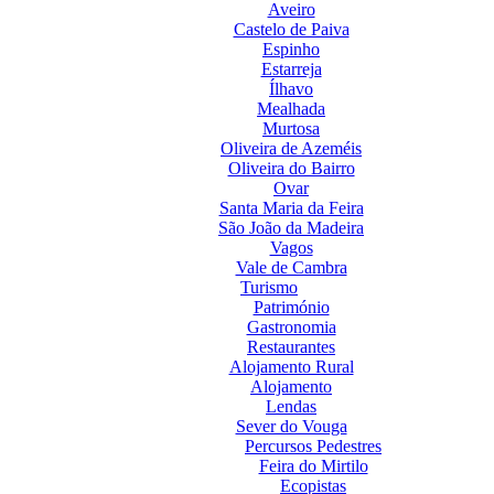
Aveiro
Castelo de Paiva
Espinho
Estarreja
Ílhavo
Mealhada
Murtosa
Oliveira de Azeméis
Oliveira do Bairro
Ovar
Santa Maria da Feira
São João da Madeira
Vagos
Vale de Cambra
Turismo
Património
Gastronomia
Restaurantes
Alojamento Rural
Alojamento
Lendas
Sever do Vouga
Percursos Pedestres
Feira do Mirtilo
Ecopistas