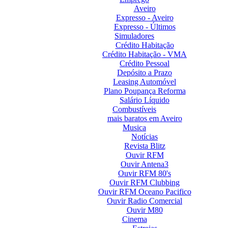
Aveiro
Expresso - Aveiro
Expresso - Últimos
Simuladores
Crédito Habitação
Crédito Habitação - VMA
Crédito Pessoal
Depósito a Prazo
Leasing Automóvel
Plano Poupança Reforma
Salário Líquido
Combustíveis
mais baratos em Aveiro
Musica
Notícias
Revista Blitz
Ouvir RFM
Ouvir Antena3
Ouvir RFM 80's
Ouvir RFM Clubbing
Ouvir RFM Oceano Pacifico
Ouvir Radio Comercial
Ouvir M80
Cinema