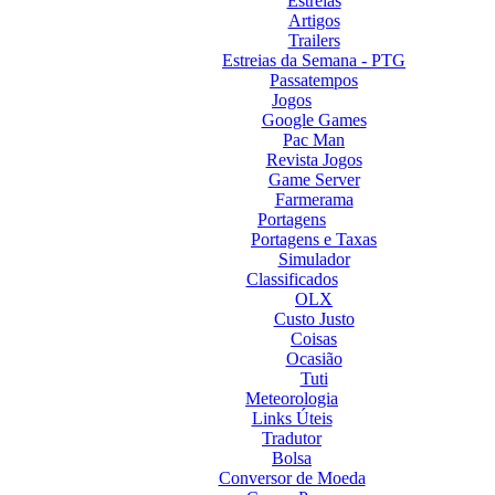
Estreias
Artigos
Trailers
Estreias da Semana - PTG
Passatempos
Jogos
Google Games
Pac Man
Revista Jogos
Game Server
Farmerama
Portagens
Portagens e Taxas
Simulador
Classificados
OLX
Custo Justo
Coisas
Ocasião
Tuti
Meteorologia
Links Úteis
Tradutor
Bolsa
Conversor de Moeda