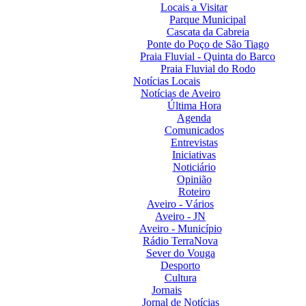
Locais a Visitar
Parque Municipal
Cascata da Cabreia
Ponte do Poço de São Tiago
Praia Fluvial - Quinta do Barco
Praia Fluvial do Rodo
Notícias Locais
Notícias de Aveiro
Última Hora
Agenda
Comunicados
Entrevistas
Iniciativas
Noticiário
Opinião
Roteiro
Aveiro - Vários
Aveiro - JN
Aveiro - Município
Rádio TerraNova
Sever do Vouga
Desporto
Cultura
Jornais
Jornal de Notícias