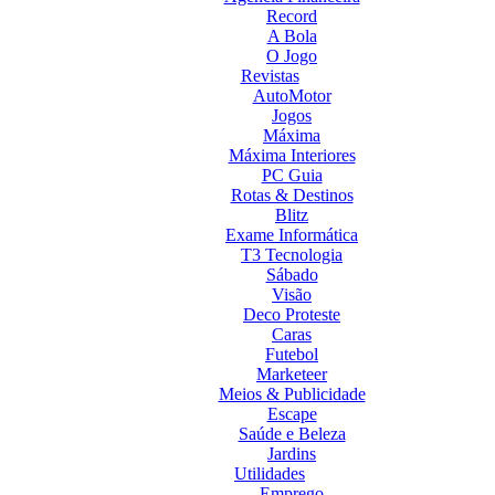
Record
A Bola
O Jogo
Revistas
AutoMotor
Jogos
Máxima
Máxima Interiores
PC Guia
Rotas & Destinos
Blitz
Exame Informática
T3 Tecnologia
Sábado
Visão
Deco Proteste
Caras
Futebol
Marketeer
Meios & Publicidade
Escape
Saúde e Beleza
Jardins
Utilidades
Emprego