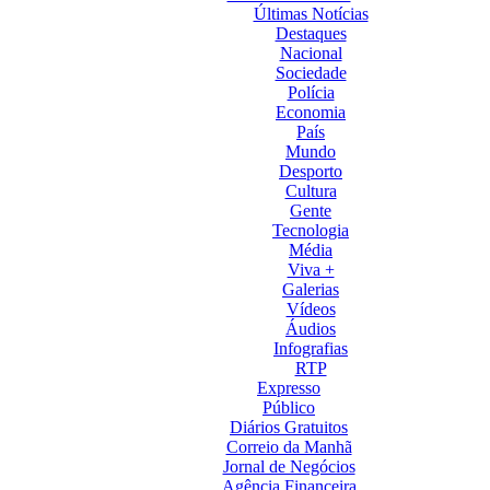
Últimas Notícias
Destaques
Nacional
Sociedade
Polícia
Economia
País
Mundo
Desporto
Cultura
Gente
Tecnologia
Média
Viva +
Galerias
Vídeos
Áudios
Infografias
RTP
Expresso
Público
Diários Gratuitos
Correio da Manhã
Jornal de Negócios
Agência Financeira