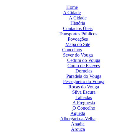
Home
A Cidade
A Cidade
História
Contactos Úteis
Transportes Públicos
Povoações
Mapa do Site
Concelhos
Sever do Vouga
Cedrim do Vouga
Couto de Esteves
Dornelas
Paradela do Vouga
Pessegueiro do Vouga
Rocas do Vouga
Silva Escura
Talhadas
A Freguesia
O Concelho
Águeda
Albergaria-a-Velha
Anadia
Arouca