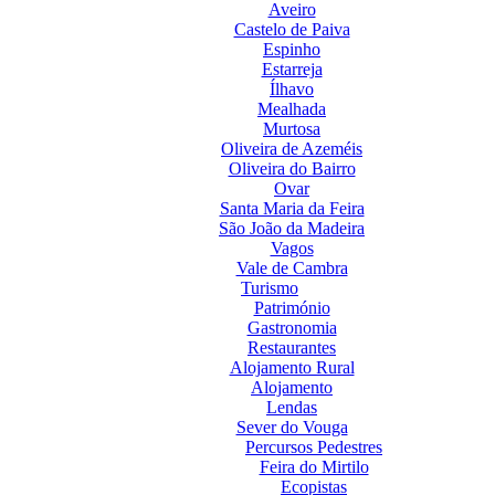
Aveiro
Castelo de Paiva
Espinho
Estarreja
Ílhavo
Mealhada
Murtosa
Oliveira de Azeméis
Oliveira do Bairro
Ovar
Santa Maria da Feira
São João da Madeira
Vagos
Vale de Cambra
Turismo
Património
Gastronomia
Restaurantes
Alojamento Rural
Alojamento
Lendas
Sever do Vouga
Percursos Pedestres
Feira do Mirtilo
Ecopistas