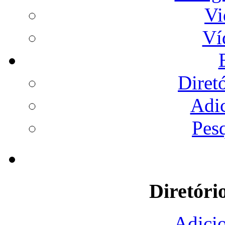
Vi
Ví
Diret
Adi
Pes
Diretóri
Adicio