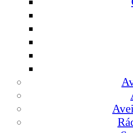
Av
Avei
Rá