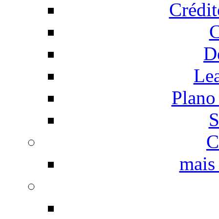
Crédi
C
D
Le
Plano
S
C
mais