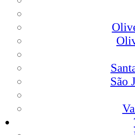
Oliv
Oli
Sant
São 
Va