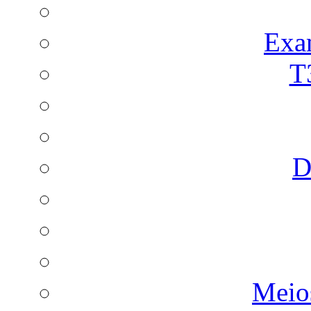
Exa
T
D
Meio