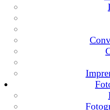
Conv
C
Impren
Fot
Fotogr