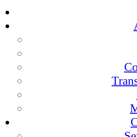
Co
Trans
M
C
Se