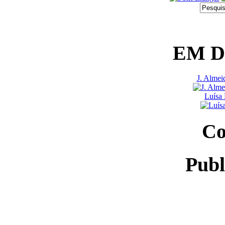
EM 
J. Almei
Luísa 
Co
Publ