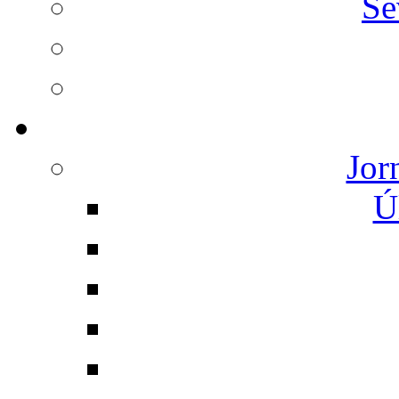
Se
Jor
Ú