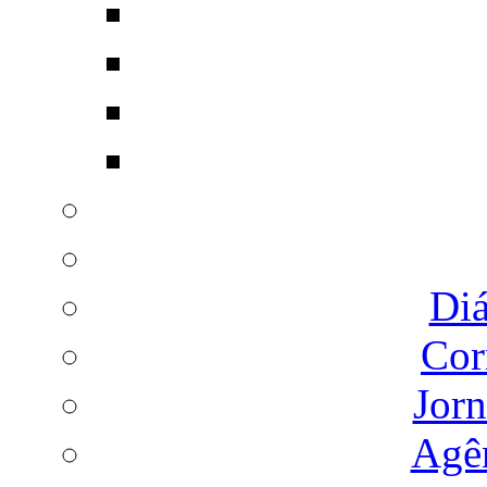
Diá
Cor
Jorn
Agên