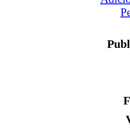
P
Publ
F