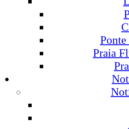
L
P
C
Ponte
Praia F
Pra
Not
Not