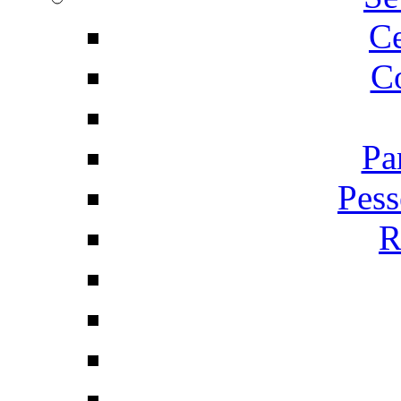
C
Co
Pa
Pess
R