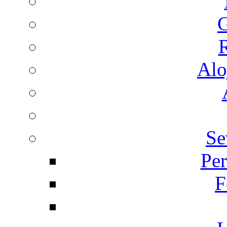
G
R
Alo
Se
Per
F