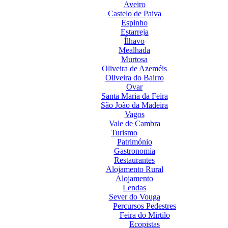
Aveiro
Castelo de Paiva
Espinho
Estarreja
Ílhavo
Mealhada
Murtosa
Oliveira de Azeméis
Oliveira do Bairro
Ovar
Santa Maria da Feira
São João da Madeira
Vagos
Vale de Cambra
Turismo
Património
Gastronomia
Restaurantes
Alojamento Rural
Alojamento
Lendas
Sever do Vouga
Percursos Pedestres
Feira do Mirtilo
Ecopistas