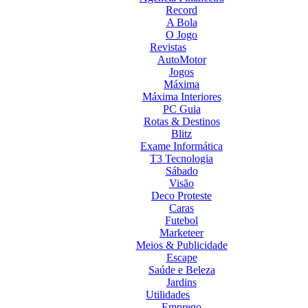
Record
A Bola
O Jogo
Revistas
AutoMotor
Jogos
Máxima
Máxima Interiores
PC Guia
Rotas & Destinos
Blitz
Exame Informática
T3 Tecnologia
Sábado
Visão
Deco Proteste
Caras
Futebol
Marketeer
Meios & Publicidade
Escape
Saúde e Beleza
Jardins
Utilidades
Emprego