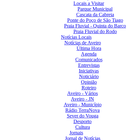
Locais a Visitar
Parque Municipal
Cascata da Cabreia
Ponte do Poço de São Tiago
Praia Fluvial - Quinta do Barco
Praia Fluvial do Rodo
Notícias Locais
Notícias de Aveiro
Última Hora
Agenda
Comunicados
Entrevistas
Iniciativas
Noticiário
Opinião
Roteiro
Aveiro - Vários
Aveiro - JN
Aveiro - Município
Rádio TerraNova
Sever do Vouga
Desporto
Cultura
Jornais
Jornal de Notícias