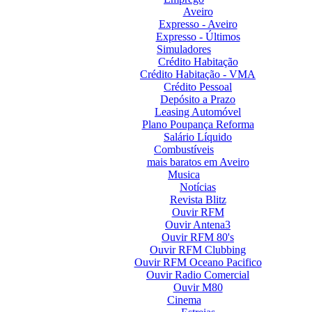
Aveiro
Expresso - Aveiro
Expresso - Últimos
Simuladores
Crédito Habitação
Crédito Habitação - VMA
Crédito Pessoal
Depósito a Prazo
Leasing Automóvel
Plano Poupança Reforma
Salário Líquido
Combustíveis
mais baratos em Aveiro
Musica
Notícias
Revista Blitz
Ouvir RFM
Ouvir Antena3
Ouvir RFM 80's
Ouvir RFM Clubbing
Ouvir RFM Oceano Pacifico
Ouvir Radio Comercial
Ouvir M80
Cinema