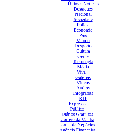
Últimas Notícias
Destaques
Nacional
Sociedade
Polícia
Economia
País
Mundo
Desporto
Cultura
Gente
Tecnologia
Média
Viva +
Galerias
Vídeos
Áudios
Infografias
RTP
Expresso
Público
Diários Gratuitos
Correio da Manhã
Jornal de Negócios
Agência Financeira