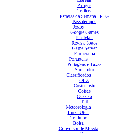
Estreias
Artigos
Trailers
Estreias da Semana - PTG
Passatempos
Jogos
Google Games
Pac Man
Revista Jogos
Game Server
Farmerama
Portagens
Portagens e Taxas
Simulador
Classificados
OLX
Custo Justo
Coisas
Ocasião
Tuti
Meteorologia
Links Úteis
Tradutor
Bolsa
Conversor de Moeda