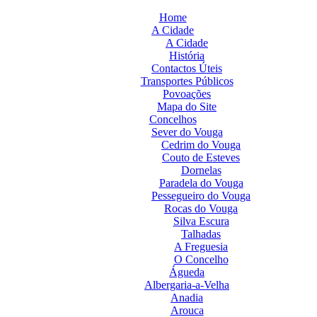
Home
A Cidade
A Cidade
História
Contactos Úteis
Transportes Públicos
Povoações
Mapa do Site
Concelhos
Sever do Vouga
Cedrim do Vouga
Couto de Esteves
Dornelas
Paradela do Vouga
Pessegueiro do Vouga
Rocas do Vouga
Silva Escura
Talhadas
A Freguesia
O Concelho
Águeda
Albergaria-a-Velha
Anadia
Arouca