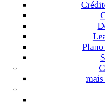
Crédi
C
D
Le
Plano
S
C
mais