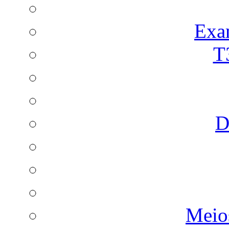
Exa
T
D
Meio