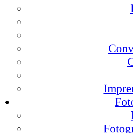
Conv
C
Impren
Fot
Fotogr