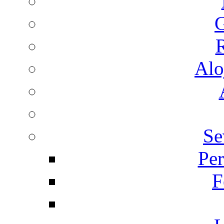
G
R
Alo
Se
Per
F