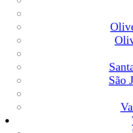
Oliv
Oli
Sant
São 
Va