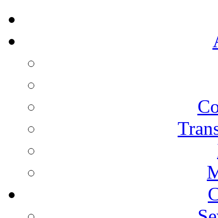
Co
Trans
M
C
Se