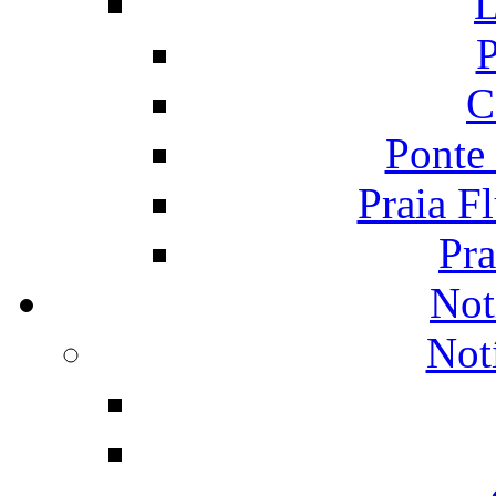
L
P
C
Ponte
Praia F
Pra
Not
Not