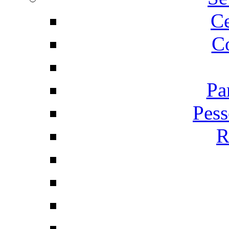
C
Co
Pa
Pess
R