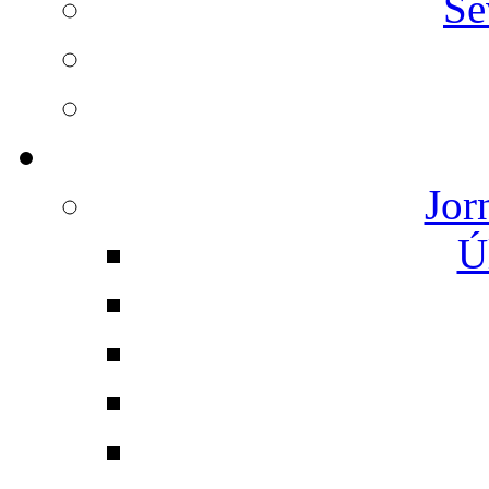
Se
Jor
Ú