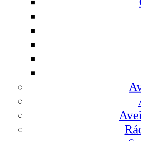
Av
Avei
Rá