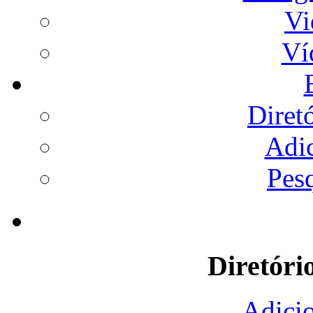
Vi
Ví
Diret
Adi
Pes
Diretóri
Adicio