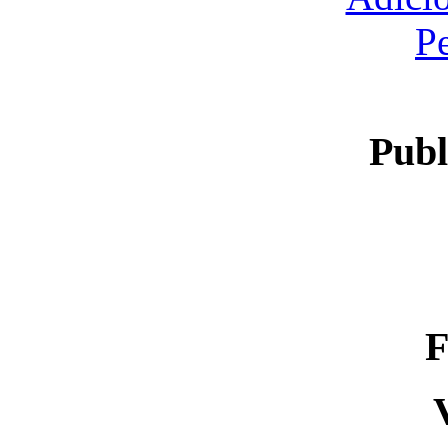
P
Publ
F