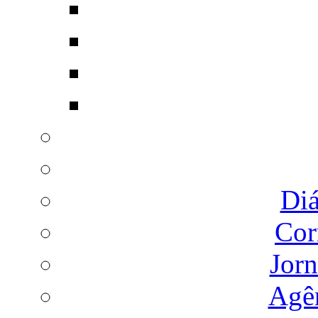
Diá
Cor
Jorn
Agên