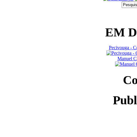
EM 
Pecivouga - C
Manuel Co
Co
Publ