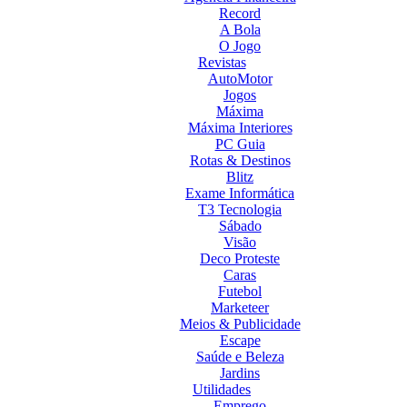
Record
A Bola
O Jogo
Revistas
AutoMotor
Jogos
Máxima
Máxima Interiores
PC Guia
Rotas & Destinos
Blitz
Exame Informática
T3 Tecnologia
Sábado
Visão
Deco Proteste
Caras
Futebol
Marketeer
Meios & Publicidade
Escape
Saúde e Beleza
Jardins
Utilidades
Emprego