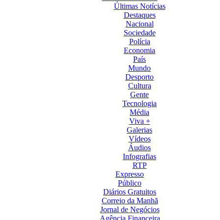
Últimas Notícias
Destaques
Nacional
Sociedade
Polícia
Economia
País
Mundo
Desporto
Cultura
Gente
Tecnologia
Média
Viva +
Galerias
Vídeos
Áudios
Infografias
RTP
Expresso
Público
Diários Gratuitos
Correio da Manhã
Jornal de Negócios
Agência Financeira