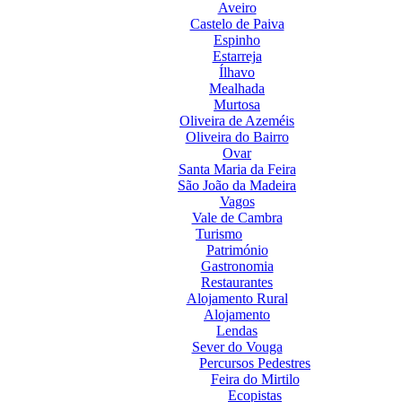
Aveiro
Castelo de Paiva
Espinho
Estarreja
Ílhavo
Mealhada
Murtosa
Oliveira de Azeméis
Oliveira do Bairro
Ovar
Santa Maria da Feira
São João da Madeira
Vagos
Vale de Cambra
Turismo
Património
Gastronomia
Restaurantes
Alojamento Rural
Alojamento
Lendas
Sever do Vouga
Percursos Pedestres
Feira do Mirtilo
Ecopistas