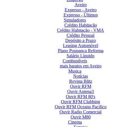
Aveiro
Expresso - Aveiro
Expresso - Últimos
Simuladores
Crédito Habitação
Crédito Habitação - VMA
Crédito Pessoal
Depósito a Prazo
Leasing Automóvel
Plano Poupança Reforma
Salário Líquido
Combustíveis
mais baratos em Aveiro
Musica
Notícias
Revista Blitz
Ouvir RFM
Ouvir Antena3
Ouvir RFM 80's
Ouvir RFM Clubbing
Ouvir RFM Oceano Pacifico
Ouvir Radio Comercial
Ouvir M80
Cinema