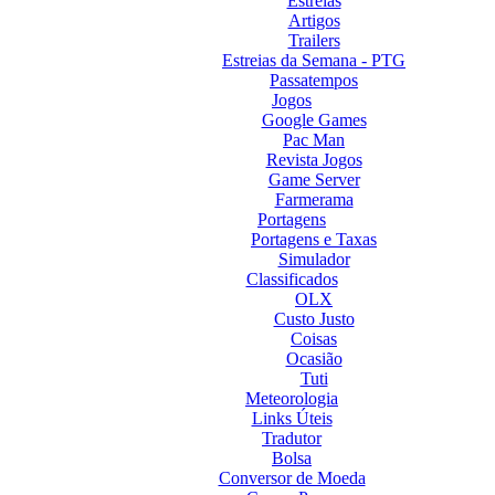
Estreias
Artigos
Trailers
Estreias da Semana - PTG
Passatempos
Jogos
Google Games
Pac Man
Revista Jogos
Game Server
Farmerama
Portagens
Portagens e Taxas
Simulador
Classificados
OLX
Custo Justo
Coisas
Ocasião
Tuti
Meteorologia
Links Úteis
Tradutor
Bolsa
Conversor de Moeda