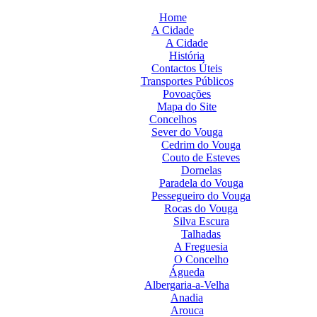
Home
A Cidade
A Cidade
História
Contactos Úteis
Transportes Públicos
Povoações
Mapa do Site
Concelhos
Sever do Vouga
Cedrim do Vouga
Couto de Esteves
Dornelas
Paradela do Vouga
Pessegueiro do Vouga
Rocas do Vouga
Silva Escura
Talhadas
A Freguesia
O Concelho
Águeda
Albergaria-a-Velha
Anadia
Arouca