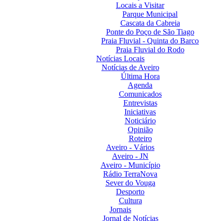
Locais a Visitar
Parque Municipal
Cascata da Cabreia
Ponte do Poço de São Tiago
Praia Fluvial - Quinta do Barco
Praia Fluvial do Rodo
Notícias Locais
Notícias de Aveiro
Última Hora
Agenda
Comunicados
Entrevistas
Iniciativas
Noticiário
Opinião
Roteiro
Aveiro - Vários
Aveiro - JN
Aveiro - Município
Rádio TerraNova
Sever do Vouga
Desporto
Cultura
Jornais
Jornal de Notícias