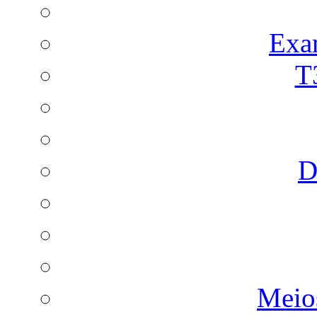
Exa
T
D
Meio