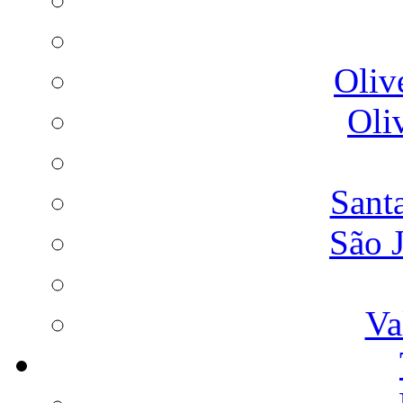
Oliv
Oli
Sant
São 
Va