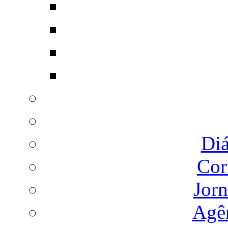
Diá
Cor
Jorn
Agên