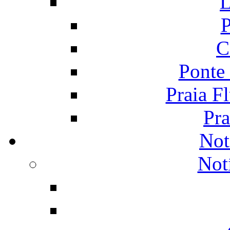
L
P
C
Ponte
Praia F
Pra
Not
Not