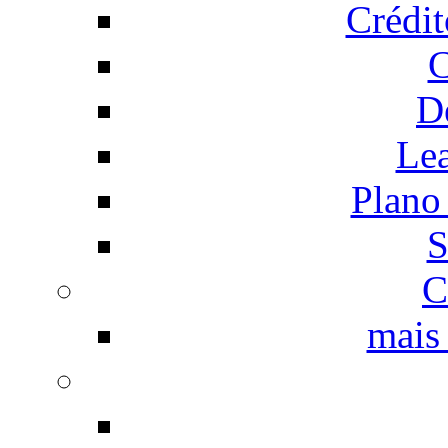
Crédi
C
D
Le
Plano
S
C
mais