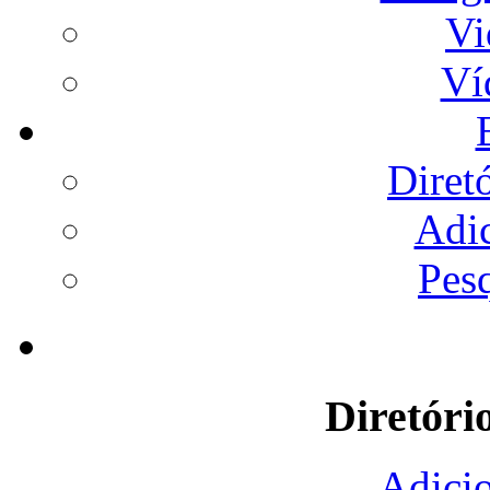
Vi
Ví
Diret
Adi
Pes
Diretóri
Adicio