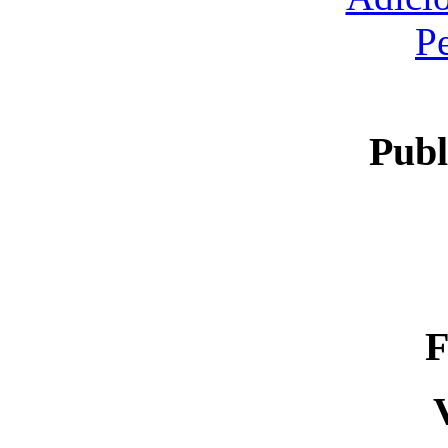
P
Publ
F