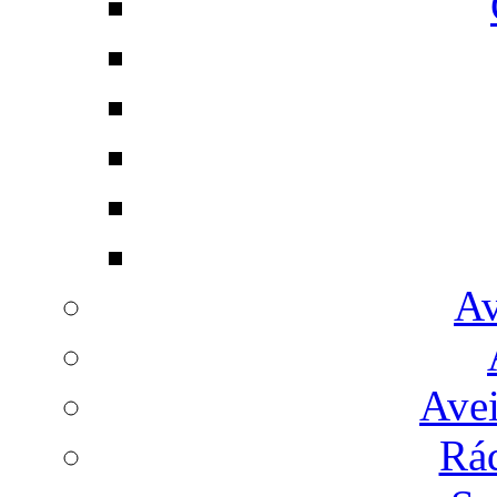
Av
Avei
Rá