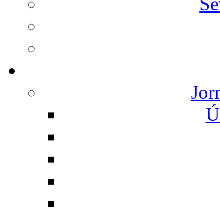
Se
Jor
Ú