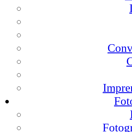
Conv
C
Impren
Fot
Fotogr