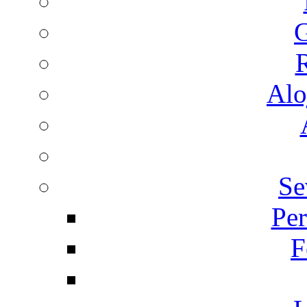
G
R
Alo
Se
Per
F