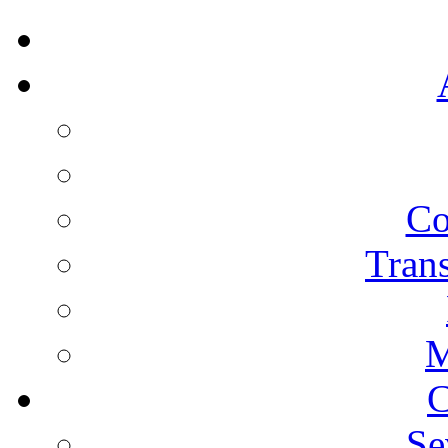
Co
Trans
M
C
Se