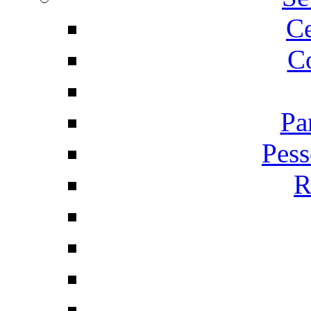
C
Co
Pa
Pess
R